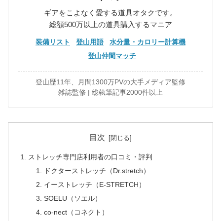
ギアをこよなく愛する道具オタクです。
総額500万以上の道具購入するマニア
装備リスト
登山用語
水分量・カロリー計算機
登山仲間マッチ
登山歴11年、月間1300万PVの大手メディア監修
雑誌監修 | 総執筆記事2000件以上
目次
ストレッチ専門店利用者の口コミ・評判
ドクターストレッチ（Dr.stretch）
イーストレッチ（E-STRETCH）
SOELU（ソエル）
co-nect（コネクト）