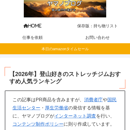
保存版：持ち物リスト
HOME
仕事を依頼
お問い合わせ
本日のamazonタイムセール
【2026年】登山好きのストレッチジムおす
すめ人気ランキング
この記事はPR商品を含みますが、
消費者庁
や
国民
生活センター
・
厚生労働省
の発信する情報を基
に、ヤマノブログが
インターネット調査
を行い、
コンテンツ制作ポリシー
に則り作成しています。