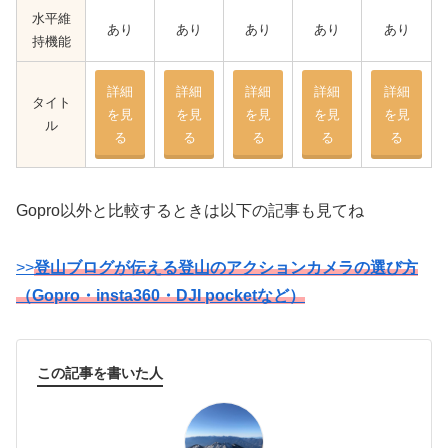
水平維
あり
あり
あり
あり
あり
持機能
詳細
詳細
詳細
詳細
詳細
タイト
を見
を見
を見
を見
を見
ル
る
る
る
る
る
Gopro以外と比較するときは以下の記事も見てね
>>
登山ブログが伝える登山のアクションカメラの選び方
（Gopro・insta360・DJI pocketなど）
この記事を書いた人