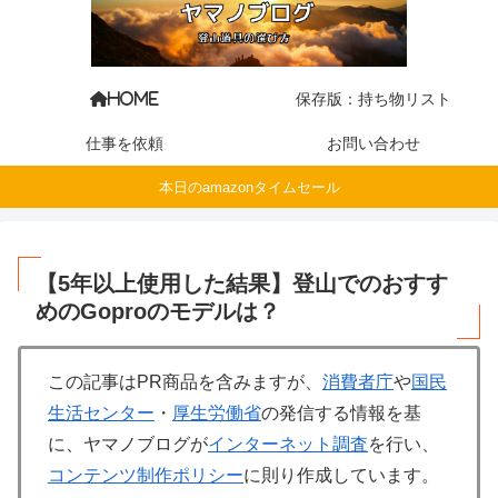
保存版：持ち物リスト
HOME
仕事を依頼
お問い合わせ
本日のamazonタイムセール
【5年以上使用した結果】登山でのおすす
めのGoproのモデルは？
この記事はPR商品を含みますが、
消費者庁
や
国民
生活センター
・
厚生労働省
の発信する情報を基
に、ヤマノブログが
インターネット調査
を行い、
コンテンツ制作ポリシー
に則り作成しています。