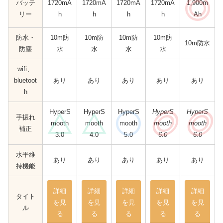
バッテ
1720mA
1720mA
1720mA
1720mA
1,900m
リー
h
h
h
h
Ah
防水・
10m防
10m防
10m防
10m防
10m防水
防塵
水
水
水
水
wifi、
bluetoot
あり
あり
あり
あり
あり
h
HyperS
HyperS
HyperS
HyperS
HyperS
手振れ
mooth
mooth
mooth
mooth
mooth
補正
3.0
4.0
5.0
6.0
6.0
水平維
あり
あり
あり
あり
あり
持機能
詳細
詳細
詳細
詳細
詳細
タイト
を見
を見
を見
を見
を見
ル
る
る
る
る
る