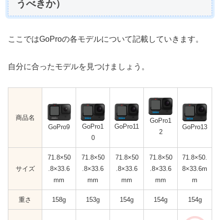
うべきか）
ここではGoProの各モデルについて記載していきます。
自分に合ったモデルを見つけましょう。
商品名
GoPro1
GoPro
1
GoPro11
GoPro13
GoPro9
2
0
71.8×50
71.8×50
71.8×50
71.8×50
71.8×50.
サイズ
.8×33.6
.8×33.6
.8×33.6
.8×33.6
8×33.6m
mm
mm
mm
mm
m
重さ
158g
153g
154g
154g
154g