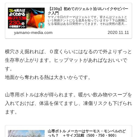
【230g】初めてのツェルト泊 ULハイクやビバー
ク入門
ヤマノ今日のテーマはツェルトです。皆さんはツェルトと
いう簡易テントになる道具を知っていますか？下山困難に
なる場面はある日突然やってきます。それは突然の悪天候
やパーティメンバーの怪我かもしれません。あなたはそん
なときに備えて準備をしていますか...
yamano-media.com
2020.11.11
横穴さえ掘れれば、０度くらいにはなるので外よりずっと
生存率が上がります。ヒップマットがあればなおいいで
す。
地面から奪われる熱は大きいからです。
山専用ボトルは水が得られます。暖かい飲み物やスープを
入れておけば、体温を保てますし、凍傷リスクも下げられ
ます。
山専ボトル メーカーはサーモス・モンベルのど
っち？ ＋サイズ比較（500・750・900）