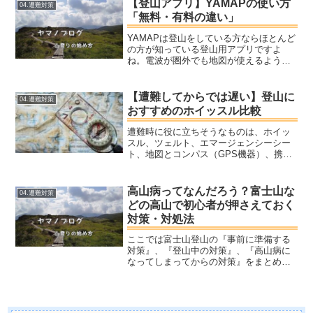
【登山アプリ】YAMAPの使い方
04.遭難対策
ます。無線機の使うメリッ...
「無料・有料の違い」
YAMAPは登山をしている方ならほとんど
の方が知っている登山用アプリですよ
ね。電波が圏外でも地図が使えるように
地図のダウンロードができたり、GPSで
地図上で現在地を知ることもできます。
その他に他の人の登山結果を参考に登山
【遭難してからでは遅い】登山に
04.遭難対策
計画を立てたり、自分...
おすすめのホイッスル比較
遭難時に役に立ちそうなものは、ホイッ
スル、ツェルト、エマージェンシーシー
ト、地図とコンパス（GPS機器）、携帯
浄水器などがあります。なぜ必要なのか
考えて見ましょう。ソーヤミニ（携帯浄
水器）で汚い用水路の水を飲んでみた検
高山病ってなんだろう？富士山な
04.遭難対策
証動画がありますので、こちらを見ても
どの高山で初心者が押さえておく
らえれば凄さが理解できると思います。
対策・対処法
ここでは富士山登山の『事前に準備する
対策』、『登山中の対策』、『高山病に
なってしまってからの対策』をまとめま
す。知っておくことで慌てずに対処で
き、高山病になるリスクも下げることが
できるので、一緒に学びましょう。ヤマ
ノ何度も高山病になったぼく...