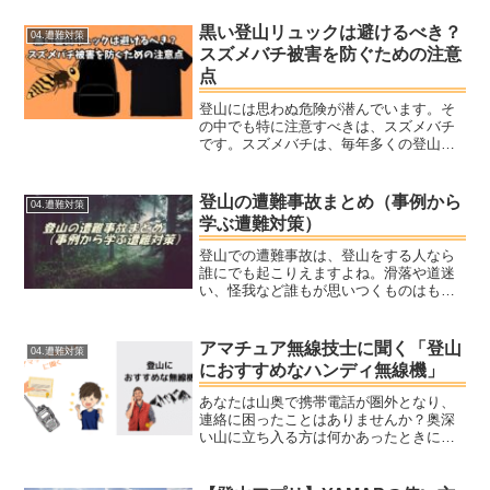
黒い登山リュックは避けるべき？
04.遭難対策
スズメバチ被害を防ぐための注意
点
登山には思わぬ危険が潜んでいます。そ
の中でも特に注意すべきは、スズメバチ
です。スズメバチは、毎年多くの登山者
に被害をもたらしています。彼らを引き
寄せる要因の一つが、実は私たちの装備
品に隠されているかもしれません。特に
登山の遭難事故まとめ（事例から
04.遭難対策
黒色のリュックは、スズメ...
学ぶ遭難対策）
登山での遭難事故は、登山をする人なら
誰にでも起こりえますよね。滑落や道迷
い、怪我など誰もが思いつくものはもち
ろん、体力不足で歩けなくなったり、急
な天候悪化、装備不足や装備品を忘れる
事による遭難もあり得ます。今回はそん
アマチュア無線技士に聞く「登山
04.遭難対策
な遭難事故の原因と傾向を...
におすすめなハンディ無線機」
あなたは山奥で携帯電話が圏外となり、
連絡に困ったことはありませんか？奥深
い山に立ち入る方は何かあったときに連
絡できないのは不安になることも多いと
思います。今回はそんな状況化でも連絡
がとれる無線機の活用についてお伝えし