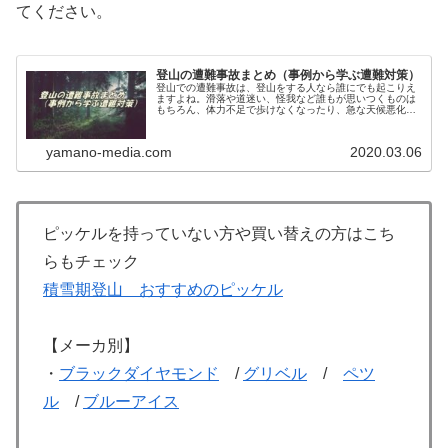
てください。
登山の遭難事故まとめ（事例から学ぶ遭難対策）
登山での遭難事故は、登山をする人なら誰にでも起こりえ
ますよね。滑落や道迷い、怪我など誰もが思いつくものは
もちろん、体力不足で歩けなくなったり、急な天候悪化、
装備不足や装備品を忘れる事による遭難もあり得ます。今
回はそんな遭難事故の原因と傾向を...
yamano-media.com
2020.03.06
ピッケルを持っていない方や買い替えの方はこち
らもチェック
積雪期登山 おすすめのピッケル
【メーカ別】
・
ブラックダイヤモンド
/
グリベル
/
ペツ
ル
/
ブルーアイス