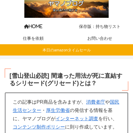
保存版：持ち物リスト
HOME
仕事を依頼
お問い合わせ
本日のamazonタイムセール
[雪山登山必読] 間違った用法が死に直結す
るシリセード(グリセード)とは？
この記事はPR商品を含みますが、
消費者庁
や
国民
生活センター
・
厚生労働省
の発信する情報を基
に、ヤマノブログが
インターネット調査
を行い、
コンテンツ制作ポリシー
に則り作成しています。