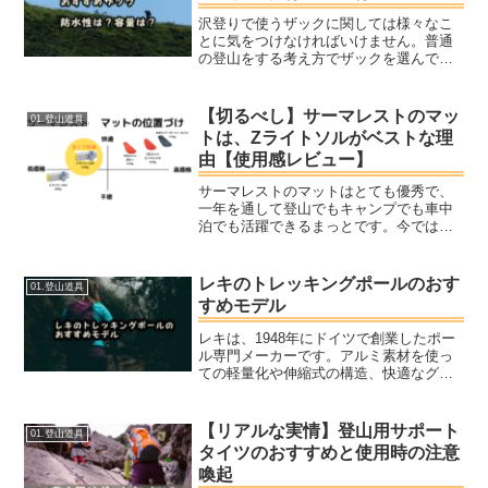
沢登りで使うザックに関しては様々なこ
とに気をつけなければいけません。普通
の登山をする考え方でザックを選んでし
まうと、危険にさらされる可能性がある
からです。沢登りで使うザックとしては
まず、できるだけシンプルなデザインの
【切るべし】サーマレストのマッ
01.登山道具
ものを選ぶようにしましょう。ザックの
トは、Zライトソルがベストな理
外側にたくさんコードやポケットが付い
由【使用感レビュー】
ているものはオススメできません。
サーマレストのマットはとても優秀で、
一年を通して登山でもキャンプでも車中
泊でも活躍できるまっとです。今では夏
のテント泊から厳冬期のテント泊まで、
年中使っています。もう初めてのテント
マットならサーマレストのzライトソル以
レキのトレッキングポールのおす
01.登山道具
外はありえないです。
すめモデル
レキは、1948年にドイツで創業したポー
ル専門メーカーです。アルミ素材を使っ
ての軽量化や伸縮式の構造、快適なグリ
ップの形状など今では当たり前に備わっ
ているポールの仕様を長年開発してきま
した。今回は、そんなレキのトレッキン
【リアルな実情】登山用サポート
01.登山道具
グポールをご紹介していきます。
タイツのおすすめと使用時の注意
喚起