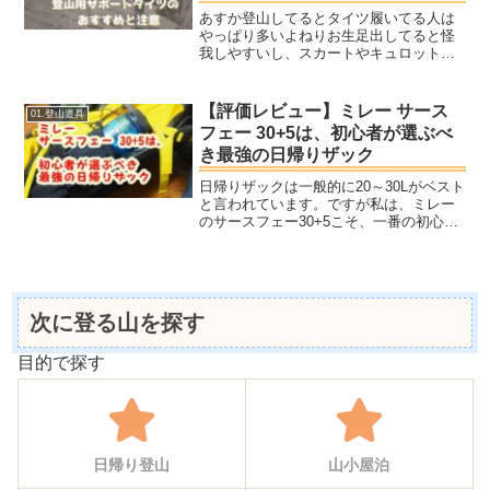
あすか登山してるとタイツ履いてる人は
やっぱり多いよねりお生足出してると怪
我しやすいし、スカートやキュロットの
下に履いておきたいよねゆうや足の日焼
けも防げるし、登山のパフォーマンスも
上がるから上手く活用するといいよ山を
【評価レビュー】ミレー サース
01.登山道具
登っていると最近目にする...
フェー 30+5は、初心者が選ぶべ
き最強の日帰りザック
日帰りザックは一般的に20～30Lがベスト
と言われています。ですが私は、ミレー
のサースフェー30+5こそ、一番の初心者
向け日帰りザックだと考えています。ヨ
メノ15Lとかで十分っていう人もいるよ。
ちょっと大きくないかな？ヤマノもちろ
ん、日帰り...
次に登る山を探す
目的で探す
日帰り登山
山小屋泊