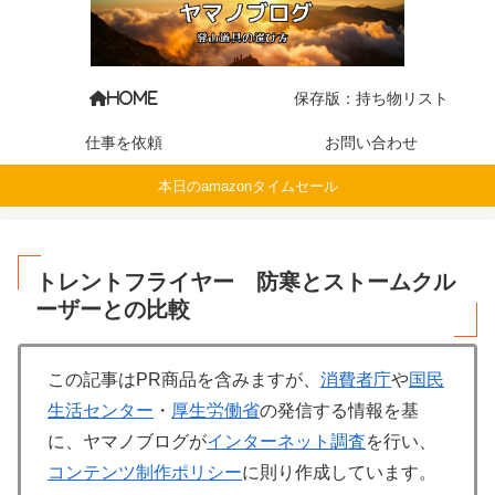
保存版：持ち物リスト
HOME
仕事を依頼
お問い合わせ
本日のamazonタイムセール
トレントフライヤー 防寒とストームクル
ーザーとの比較
この記事はPR商品を含みますが、
消費者庁
や
国民
生活センター
・
厚生労働省
の発信する情報を基
に、ヤマノブログが
インターネット調査
を行い、
コンテンツ制作ポリシー
に則り作成しています。