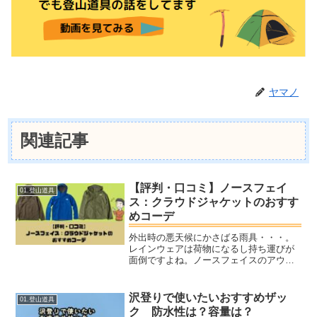
ヤマノ
関連記事
【評判・口コミ】ノースフェイ
01.登山道具
ス：クラウドジャケットのおすす
めコーデ
外出時の悪天候にかさばる雨具・・・。
レインウェアは荷物になるし持ち運びが
面倒ですよね。ノースフェイスのアウタ
ーは軽量＆薄手で持ち運びがしやすいも
のが多いです。中でもおすすめのアウタ
ーが「クラウドジャケット」。クラウド
沢登りで使いたいおすすめザッ
01.登山道具
ジャケットは防水素材の王...
ク 防水性は？容量は？