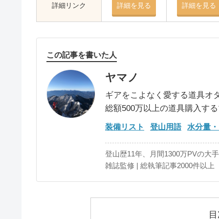
詳細リンク
詳細を見る
詳細を見る
この記事を書いた人
ヤマノ
ギアをこよなく愛する道具オ
総額500万以上の道具購入す
装備リスト
登山用語
水分量・
登山歴11年、月間1300万PVの大
雑誌監修 | 総執筆記事2000件以上
目