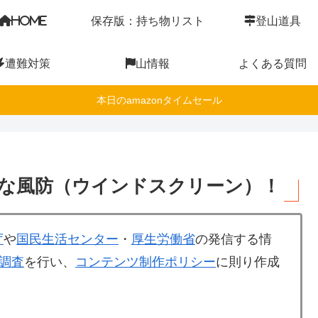
HOME
保存版：持ち物リスト
登山道具
遭難対策
山情報
よくある質問
本日のamazonタイムセール
量な風防（ウインドスクリーン）！
庁
や
国民生活センター
・
厚生労働省
の発信する情
調査
を行い、
コンテンツ制作ポリシー
に則り作成