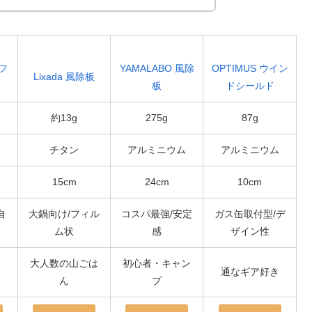
 フ
YAMALABO 風除
OPTIMUS ウイン
Lixada 風除板
板
ドシールド
約13g
275g
87g
チタン
アルミニウム
アルミニウム
15cm
24cm
10cm
自
大鍋向け/フィル
コスパ最強/安定
ガス缶取付型/デ
ム状
感
ザイン性
大人数の山ごは
初心者・キャン
通なギア好き
ん
プ