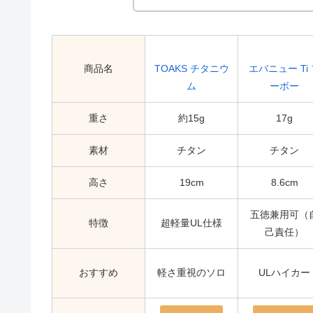
商品名
TOAKS チタニウ
エバニュー Ti
ム
ーボー
重さ
約15g
17g
素材
チタン
チタン
高さ
19cm
8.6cm
五徳兼用可（
特徴
超軽量UL仕様
己責任）
おすすめ
軽さ重視のソロ
ULハイカー