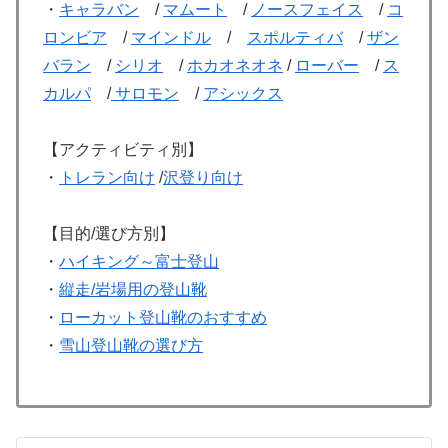
・
キャラバン
/
マムート
/
ノースフェイス
/
コ
ロンビア
/
マインドル
/
スポルティバ
/
ザン
バラン
/
シリオ
/
ホカオネオネ
/
ローバー
/
ス
カルパ
/
サロモン
/
アシックス
【アクティビティ別】
・
トレラン向け
/
沢登り向け
【目的/選び方別】
・
ハイキング～富士登山
・
縦走/岩場用の登山靴
・
ローカット登山靴のおすすめ
・
雪山登山靴の選び方