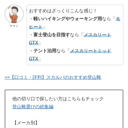
おすすめはざっくりこんな感じ！
・
軽いハイキングやウォーキング用
なら「
モ
ヒート
」
ヤマノ
・
富士登山を目指す
なら「
メスカリート
GTX
」
・
テント泊用
なら「
メスカリートミッド
GTX
」
>>【口コミ・評判】スカルパのおすすめ登山靴
他の切り口で探したい方はこちらもチェック
登山靴選びの総集編
【メーカ別】