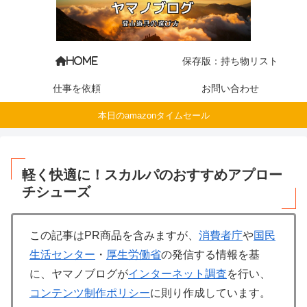
保存版：持ち物リスト
HOME
仕事を依頼
お問い合わせ
本日のamazonタイムセール
軽く快適に！スカルパのおすすめアプロー
チシューズ
この記事はPR商品を含みますが、
消費者庁
や
国民
生活センター
・
厚生労働省
の発信する情報を基
に、ヤマノブログが
インターネット調査
を行い、
コンテンツ制作ポリシー
に則り作成しています。